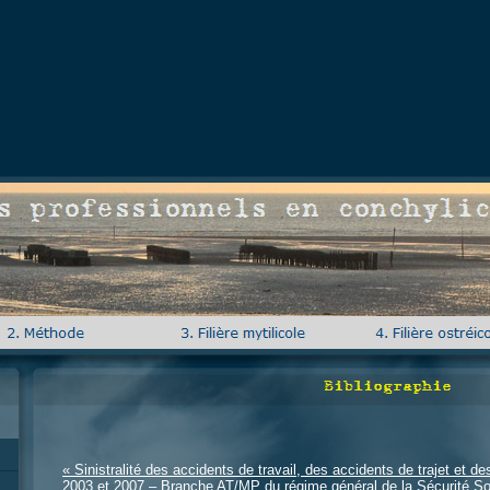
Risques professionnels en conchyliculture
Bibliographie
« Sinistralité des accidents de travail, des accidents de trajet et d
2003 et 2007 – Branche AT/MP du régime général de la Sécurité S