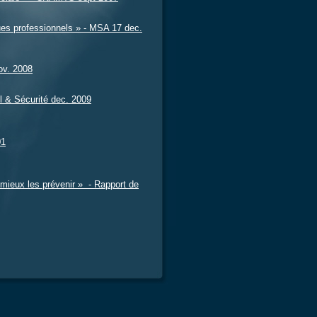
ues professionnels » - MSA 17 dec.
ov. 2008
il & Sécurité dec. 2009
01
 mieux les prévenir » - Rapport de