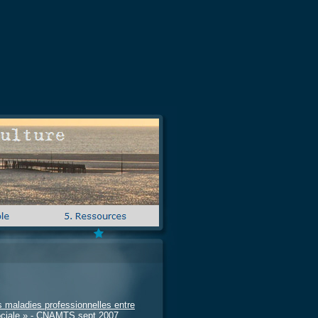
es maladies professionnelles entre
ociale » - CNAMTS sept 2007